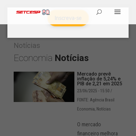
Inscreva-se
Notícias
Economia
Notícias
Mercado prevê
inflação de 5,24% e
PIB de 2,21 em 2025
23/06/2025 - 15:50
/
FONTE: Agência Brasil
Economia
,
Notícias
O mercado
financeiro melhora