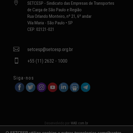

SETCESP - Sindicato das Empresas de Transportes
de Carga de São Paulo e Região
Rua Orlando Monteiro, nº 21, 6º andar
Vila Maria - São Paulo • SP
CEP: 02121-021

setcesp@setcesp.org.br

+55 (11) 2632 - 1000
Siga-nos
Desenvolvido por
WAB.com.br
O SETCESP utiliza cookies e outras tecnologias semelhantes