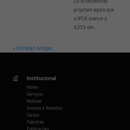
Os economistas
projetam agora que
o IPCA avance a
4,35% em...
« Entradas Antigas
Institucional

Home
Serviços
Notícias
Eventos e Reuniões
Cursos
Palestras
Publicações