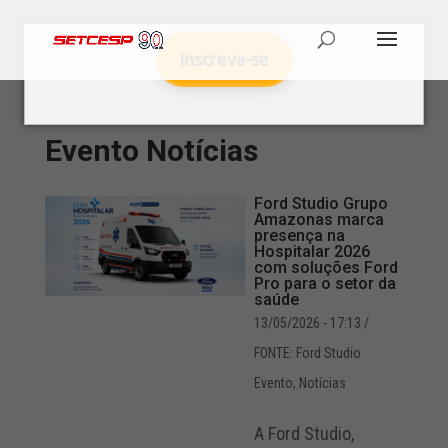
Inscreva-se
Evento
Notícias
Ford Studio Grupo
Amazonas marca
presença na
Hospitalar 2026
com soluções Ford
Pro para o setor da
saúde
13/05/2026 - 17:13
/
FONTE: Ford Studio
Evento
,
Notícias
A Ford Studio,