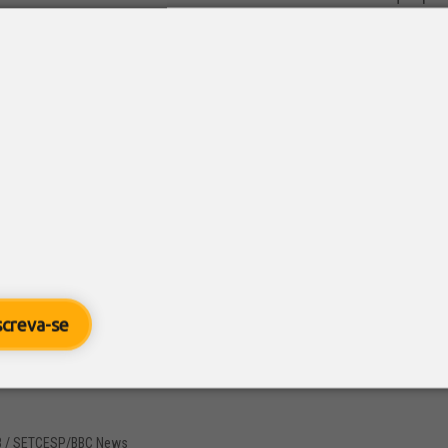
em estruturada e amplos serviços...
tadoras perdem receita com alta do die
2
/ Estadão
na Mídia
 ao Estradão, presidente do SETCESP diz que transportadoras 
 investimentos Em janeiro, quando assumiu a cadeira da presi
 Carga de São Paulo e Região, o...
screva-se
te do SETCESP fala sobre a Tabela do 
8
/ SETCESP/BBC News