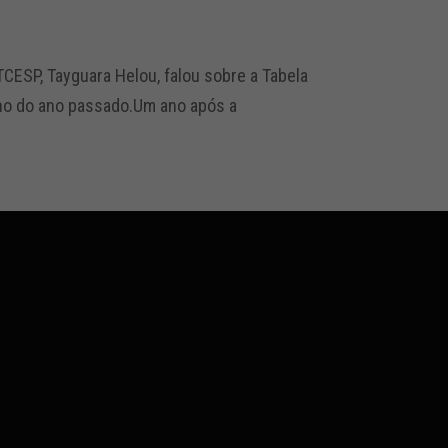
CESP, Tayguara Helou, falou sobre a Tabela
nho do ano passado.Um ano após a