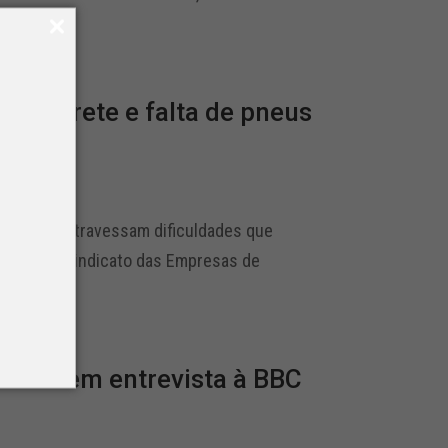
sel, frete e falta de pneus
paulistas atravessam dificuldades que
dência do Sindicato das Empresas de
Frete em entrevista à BBC