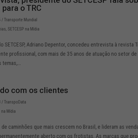
vista, presidente do SETCESP fala so
l para o TRC
5
/ Transporte Mundial
cias
,
SETCESP na Mídia
o SETCESP, Adriano Depentor, concedeu entrevista à revista Tr
ente profissional, com mais de 35 anos de atuação no setor de
 temas,...
ado com os clientes
3
/ TranspoData
na Mídia
s de caminhões que mais crescem no Brasil, e lideram as vend
ermanentemente aberto com os frotistas. As marcas que pro