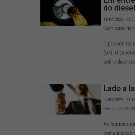
Em entre
do diese
11/04/2022 - 11:5
Combustível
,
Notí
O presidente d
(07). O experi
sobre diversos
Lado a l
07/03/2022 - 11:1
Notícias
,
SETCESP 
As fabricante
comunicação p