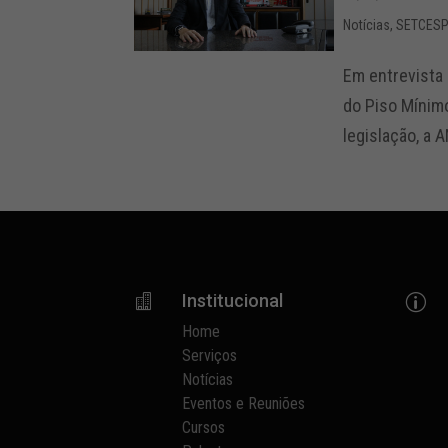
Notícias
,
SETCESP 
Em entrevista 
do Piso Mínim
legislação, a 
Institucional

p
Home
Serviços
Notícias
Eventos e Reuniões
Cursos