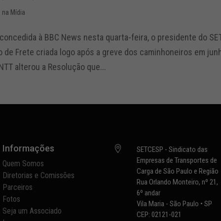
na Mídia
concedida à BBC News nesta quarta-feira, o presidente do SET
o de Frete criada logo após a greve dos caminhoneiros em ju
ANTT alterou a Resolução que...
Informações

SETCESP - Sindicato das
Empresas de Transportes de
Quem Somos
Carga de São Paulo e Região
Diretorias e Comissões
Rua Orlando Monteiro, nº 21,
Parceiros
6º andar
Fotos
Vila Maria - São Paulo • SP
Seja um Associado
CEP: 02121-021