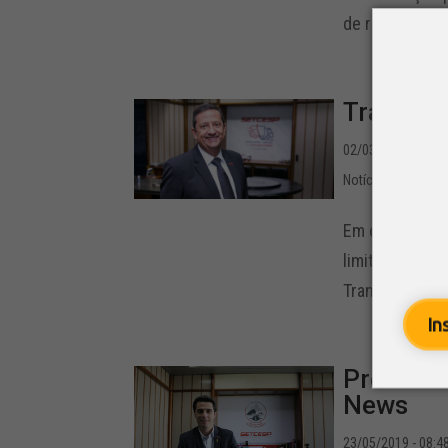
de revendas b
Transpor
02/03/2022 - 12:2
Notícias
,
SETCESP 
Em entrevista
limitam novos
Transportes de
In
Presiden
News
23/05/2019 - 08:4