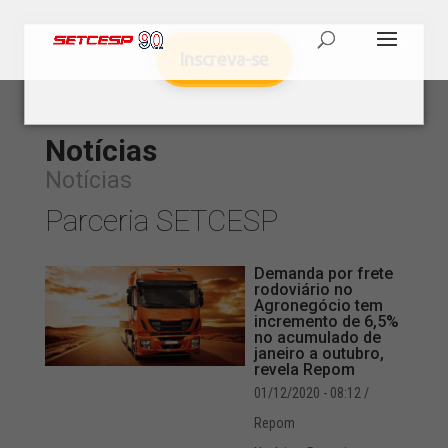
Inscreva-se
Notícias
Notícias
Parceria SETCESP
Demanda por frete
rodoviário no
Agronegócio tem
incremento de 6,5%
no acumulado de
janeiro a outubro,
revela Repom
01/12/2020 - 08:12
/
Repom