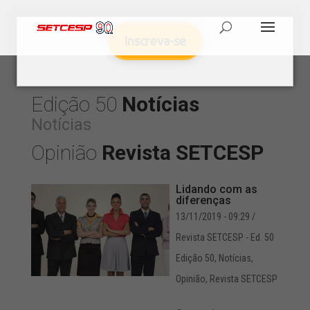
Inscreva-se
Edição 50
Notícias
Notícias
Opinião
Revista SETCESP
Lidando com as
diferenças
13/11/2019 - 09:29
/
Revista SETCESP - Ed. 50
Edição 50
,
Notícias
,
Opinião
,
Revista SETCESP