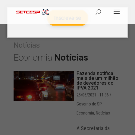
Inscreva-se
Notícias
Economia
Notícias
Fazenda notifica
mais de um milhão
de devedores do
IPVA 2021
25/06/2021 - 11:36
/
Governo de SP
Economia
,
Notícias
A Secretaria da