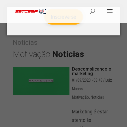
Inscreva-se
Notícias
Motivação
Notícias
Descomplicando o
marketing
01/09/2023 - 08:45
/ Luiz
Marins
Motivação
,
Notícias
Marketing é estar
atento às