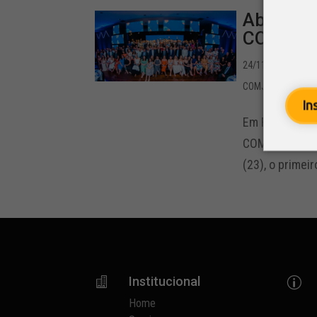
Abertura
COMJOVE
24/11/2022 - 11:4
COMJOVEM
,
Notíc
In
Em Fortaleza,
COMJOVEM à ní
(23), o primeiro
Institucional

p
Home