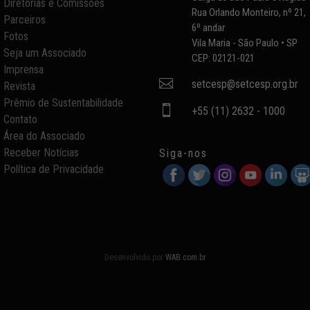
Diretorias e Comissões
Rua Orlando Monteiro, nº 21,
Parceiros
6º andar
Fotos
Vila Maria - São Paulo • SP
Seja um Associado
CEP: 02121-021
Imprensa

setcesp@setcesp.org.br
Revista
Prêmio de Sustentabilidade

+55 (11) 2632 - 1000
Contato
Área do Associado
Receber Notícias
Siga-nos
Política de Privacidade
Desenvolvido por
WAB.com.br