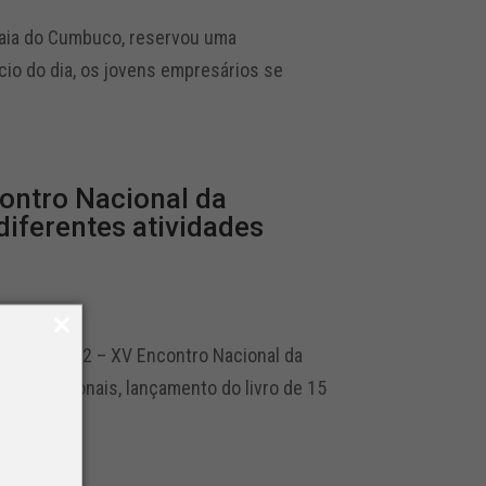
raia do Cumbuco, reservou uma
cio do dia, os jovens empresários se
ontro Nacional da
ferentes atividades
so NTC 2022 – XV Encontro Nacional da
motivacionais, lançamento do livro de 15