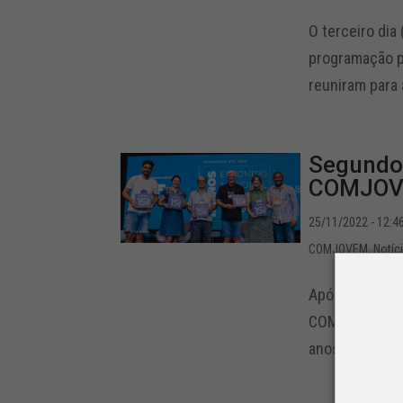
O terceiro di
programação pa
reuniram para 
Segundo 
COMJOVE
25/11/2022 - 12:4
COMJOVEM
,
Notíc
Após a grande
COMJOVEM cont
anos da COMJ