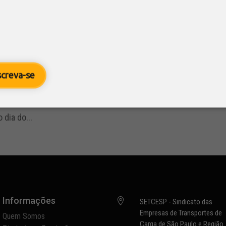
 do Congresso NTC 2022 – XV Encont
M é marcada por grandes momento
9
/ NTC&Logística
ias
screva-se
 empresários de todo o país se reúnem para o início do event
vel nacional Após um ano inteiro de grande expectativa e pla
 dia do...
Informações

SETCESP - Sindicato das
Empresas de Transportes de
Quem Somos
Carga de São Paulo e Região