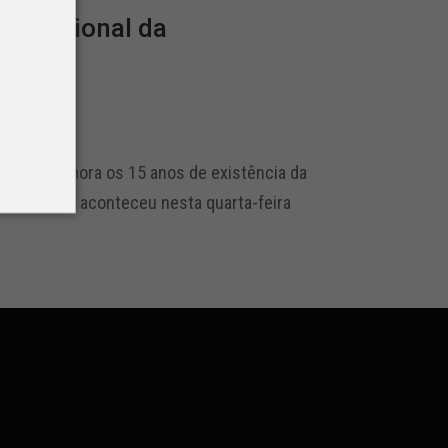
ro Nacional da
s
o que comemora os 15 anos de existência da
nejamento, aconteceu nesta quarta-feira