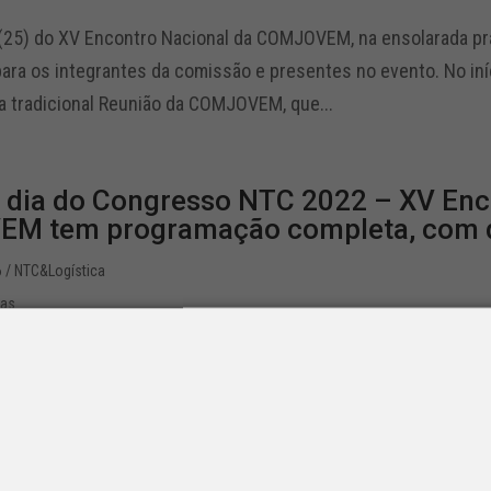
a (25) do XV Encontro Nacional da COMJOVEM, na ensolarada p
ra os integrantes da comissão e presentes no evento. No iní
a tradicional Reunião da COMJOVEM, que...
dia do Congresso NTC 2022 – XV Enc
M tem programação completa, com di
6
/ NTC&Logística
ias
 noite de abertura, o segundo dia de programação do Congres
ou com diversas atividades variadas, que foram de palestras 
OVEM até o acompanhamento do...