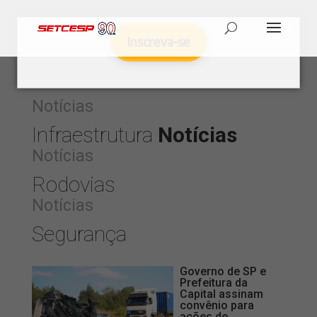
Inscreva-se
Notícias
Infraestrutura
Notícias
Notícias
Rodovias
Notícias
Segurança
Governo de SP e
Prefeitura da
Capital assinam
convênio para
ações de