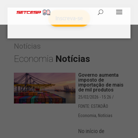
Inscreva-se
Notícias
Economia
Notícias
Governo aumenta
imposto de
importação de mais
de mil produtos
25/02/2026 - 15:26
/
FONTE: ESTADÃO
Economia
,
Notícias
No início de