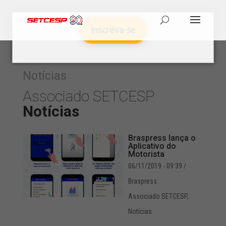
Inscreva-se
Notícias
Associado SETCESP
Notícias
Braspress lança o
Aplicativo do
Motorista
06/11/2019 - 09:39
/
Braspress
Associado SETCESP
,
Notícias