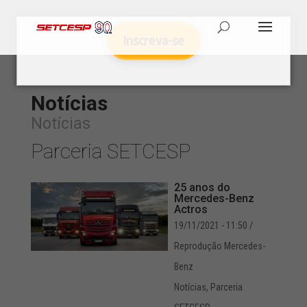
Inscreva-se
Notícias
Notícias
Parceria SETCESP
25 anos do
Mercedes-Benz
Actros
19/11/2021 - 11:50
/
Reprodução Mercedes-
Benz
Notícias
,
Parceria