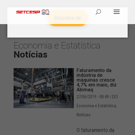
Inscreva-se
Economia e Estatística
Notícias
Faturamento da
indústria de
máquinas cresce
4,7% em maio, diz
Abimaq
27/06/2019 - 08:49
/ DCI
Economia e Estatística
,
Notícias
O faturamento da