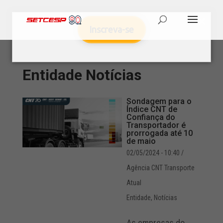
Inscreva-se
Entidade
Notícias
Sondagem para o
Índice CNT de
Confiança do
Transportador é
prorrogada até 10
de maio
02/05/2024 - 10:40
/
Agência CNT Transporte
Atual
Entidade
,
Notícias
As empresas do