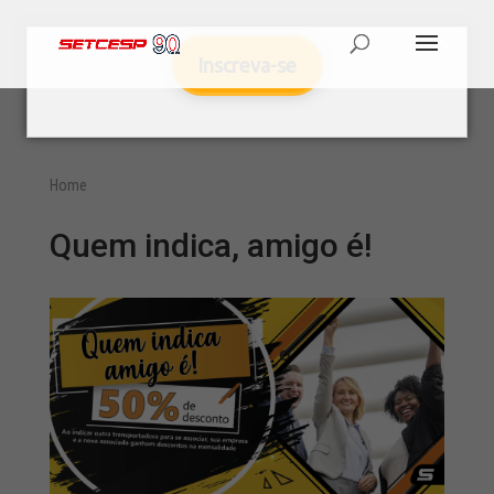
Inscreva-se
Home
Quem indica, amigo é!