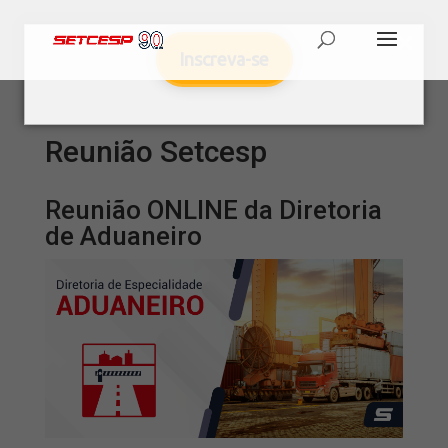
Inscreva-se
Reunião Setcesp
Reunião ONLINE da Diretoria
de Aduaneiro