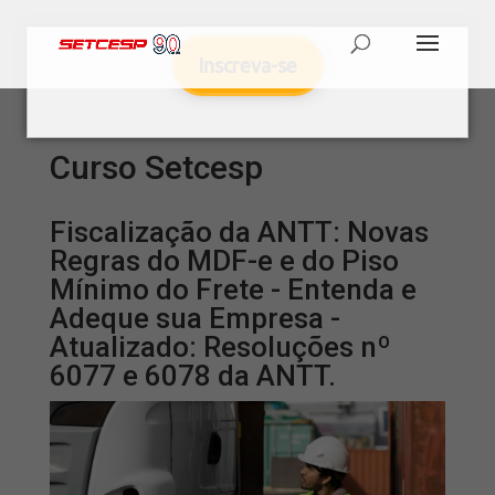
Inscreva-se
Curso Setcesp
Fiscalização da ANTT: Novas
Regras do MDF-e e do Piso
Mínimo do Frete - Entenda e
Adeque sua Empresa -
Atualizado: Resoluções nº
6077 e 6078 da ANTT.