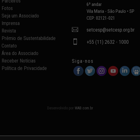
Parceiros
6º andar
Fotos
Vila Maria - São Paulo • SP
Seja um Associado
CEP: 02121-021
Imprensa

setcesp@setcesp.org.br
Revista
Prêmio de Sustentabilidade

+55 (11) 2632 - 1000
Contato
Área do Associado
Receber Notícias
Siga-nos
Política de Privacidade
Desenvolvido por
WAB.com.br