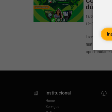
Com insc
dúvidas 
19/06/2026 - 15:0
12º Prêmio de Sus
In
Live apresento
materiais de 
oportunidade d
Institucional

p
Home
Serviços