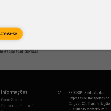
rições abertas, 12º Prêmio de Susten
de empresas interessadas em particip
4
/ FONTE: SETCESP
tentabilidade
,
Notícias
,
SETCESP em Ação
screva-se
u novidades da edição, que volta a contar com três categoria
apoio Empresas interessadas em participar do 12º Prêmio de S
e esclarecer dúvidas...
Informações

SETCESP - Sindicato das
Empresas de Transportes de
Quem Somos
Carga de São Paulo e Região
Diretorias e Comissões
Rua Orlando Monteiro, nº 21,