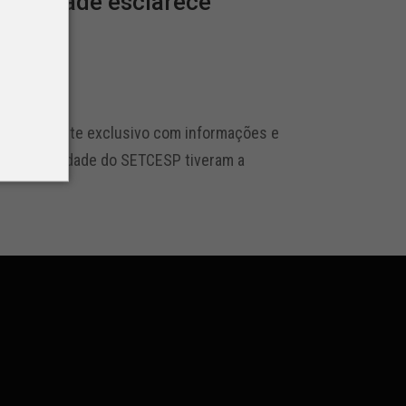
tabilidade esclarece
ar
s e ganha site exclusivo com informações e
ustentabilidade do SETCESP tiveram a