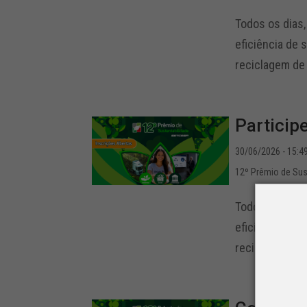
Todos os dias,
eficiência de 
reciclagem de 
Particip
30/06/2026 - 15:4
12º Prêmio de Sus
Todos os dias,
eficiência de 
reciclagem de 