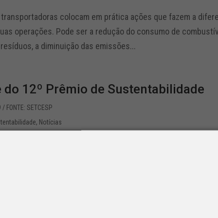
 transportadoras colocam em prática ações que fazem a difere
suas operações. Pode ser a redução do consumo de combustível
resíduos, a diminuição das emissões...
e do 12º Prêmio de Sustentabilidade
9
/ FONTE: SETCESP
tentabilidade
,
Notícias
 transportadoras colocam em prática ações que fazem a difere
suas operações. Pode ser a redução do consumo de combustível
resíduos, a diminuição das emissões...