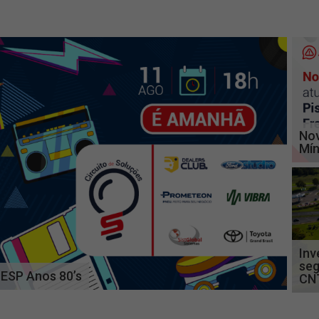
Nov
Mín
Inv
seg
ESP Anos 80’s
CN