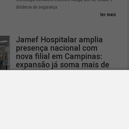
distância de segurança.
ler mais
Jamef Hospitalar amplia
presença nacional com
nova filial em Campinas:
expansão já soma mais de
R$ 10 milhões em
investimentos
03/08/2026 15:53
|
Associado SETCESP
,
Notícias
A estrutura atenderá a nova parceria com a Endocardio
Medical, incluindo o suporte a mais 40 hospitais que
atuam com itens críticos como marcapassos e
desfibriladores cardíacos.