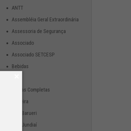
ANTT
Assembléia Geral Extraordinária
Assessoria de Segurança
Associado
Associado SETCESP
Bebidas
Blog
Cargas Completas
Carreira
CAS Barueri
CAS Jundiaí