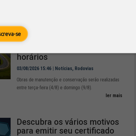
ler mais
Rodovias Anchieta e
screva-se
Imigrantes terão interdições
esse semana; veja trechos e
horários
03/08/2026 15:46
|
Notícias
,
Rodovias
Obras de manutenção e conservação serão realizadas
entre terça-feira (4/8) e domingo (9/8).
ler mais
Descubra os vários motivos
para emitir seu certificado