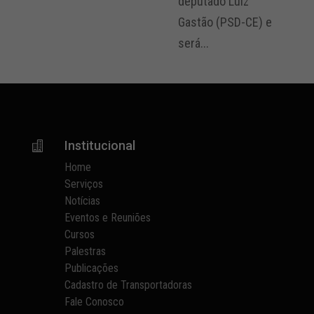
deputado Luiz
Gastão (PSD-CE) e
será...
Institucional

Home
Serviços
Notícias
Eventos e Reuniões
Cursos
Palestras
Publicações
Cadastro de Transportadoras
Fale Conosco