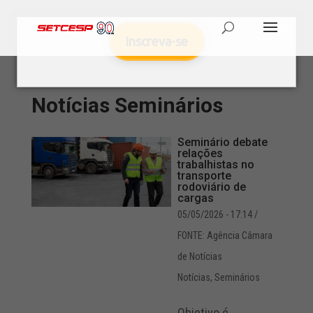
Inscreva-se
Notícias
Seminários
Seminário debate
relações
trabalhistas no
transporte
rodoviário de
cargas
05/05/2026 - 17:14
/
FONTE: Agência Câmara
de Notícias
Notícias
,
Seminários
Objetivo é