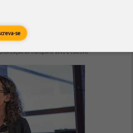
çado bastante, e eles são nossos aliados no caminho
os da Organização Mundial da Saúde falam de 50 mil
spiratórias e cardiovasculares nas cidades
screva-se
ntes. O foco é pensar em descarbonizar todo esse
ecnologia é uma parte dessa solução, mas que precisa
riorização do transporte ativo e coletivo.