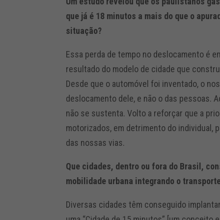
Um estudo revelou que os paulistanos ga
que já é 18 minutos a mais do que o apur
situação?
Essa perda de tempo no deslocamento é em
resultado do modelo de cidade que constru
Desde que o automóvel foi inventado, o no
deslocamento dele, e não o das pessoas. Ad
não se sustenta. Volto a reforçar que a pri
motorizados, em detrimento do individual, 
das nossas vias.
Que cidades, dentro ou fora do Brasil, co
mobilidade urbana integrando o transport
Diversas cidades têm conseguido implantar
uma “Cidade de 15 minutos” [um conceito 