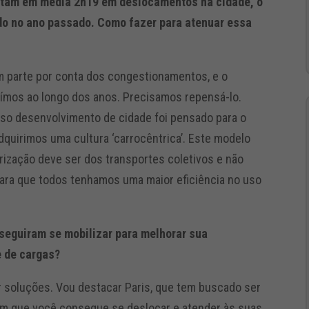
stam em média 2h19 em deslocamentos na cidade, o
ado no ano passado. Como fazer para atenuar essa
 parte por conta dos congestionamentos, e o
ímos ao longo dos anos. Precisamos repensá-lo.
sso desenvolvimento de cidade foi pensado para o
quirimos uma cultura ‘carrocêntrica’. Este modelo
orização deve ser dos transportes coletivos e não
para que todos tenhamos uma maior eficiência no uso
nseguiram se mobilizar para melhorar sua
e de cargas?
 soluções. Vou destacar Paris, que tem buscado ser
em que você consegue se deslocar e atender às suas