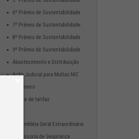
6º Prêmio de Sustentabilidade
7º Prêmio de Sustentabilidade
8º Prêmio de Sustentabilidade
9º Prêmio de Sustentabilidade
Abastecimento e Distribuição
Ação Judicial para Multas NIC
Aduaneiro
Ajuste de tarifas
ANTT
Assembléia Geral Extraordinária
Assessoria de Segurança