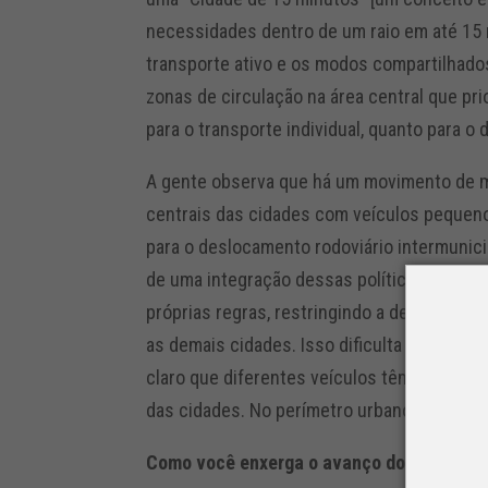
necessidades dentro de um raio em até 15 mi
transporte ativo e os modos compartilhado
zonas de circulação na área central que pri
para o transporte individual, quanto para o 
A gente observa que há um movimento de m
centrais das cidades com veículos pequeno
para o deslocamento rodoviário intermunici
de uma integração dessas políticas entre c
próprias regras, restringindo a determina
as demais cidades. Isso dificulta para o me
claro que diferentes veículos têm diferen
das cidades. No perímetro urbano a alterna
Como você enxerga o avanço dos veículos 