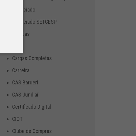
Associado
Associado SETCESP
Bebidas
Blog
Cargas Completas
Carreira
CAS Barueri
CAS Jundiaí
Certificado Digital
CIOT
Clube de Compras