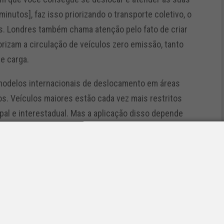
nutos], faz isso priorizando o transporte coletivo, o
s. Londres também chama atenção pelo fato de criar
orizam a circulação de veículos zero emissão, tanto
de carga.
odelos internacionais de deslocamento em áreas
s. Veículos maiores estão cada vez mais restritos
pal e interestadual. Mas a aplicação disso depende
idades. Não dá para cada cidade determinar as suas
dos modelos de veículos, que não são compatíveis com
rcado trazer soluções. Sobretudo, é importante ter
tes papéis na gestão de cargas e no abastecimento
tiva são veículos menores.
elétricos no país?