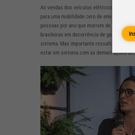
As vendas dos veículos elétricos têm avan
para uma mobilidade zero de emissões. Dad
pessoas por ano que morrem de doenças re
In
brasileiras em decorrência de gases polue
sistema. Mas importante ressaltar, que a t
estar em sintonia com as demais ações de p