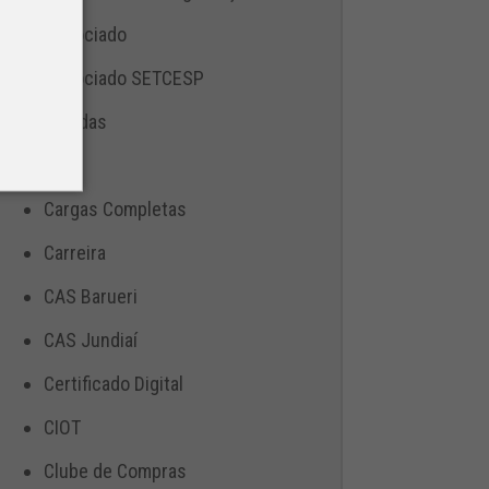
Associado
Associado SETCESP
Bebidas
Blog
Cargas Completas
Carreira
CAS Barueri
CAS Jundiaí
Certificado Digital
CIOT
Clube de Compras