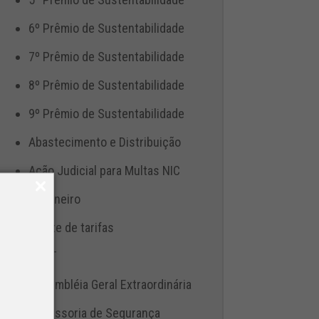
6º Prêmio de Sustentabilidade
7º Prêmio de Sustentabilidade
8º Prêmio de Sustentabilidade
9º Prêmio de Sustentabilidade
Abastecimento e Distribuição
Ação Judicial para Multas NIC
Aduaneiro
Ajuste de tarifas
ANTT
Assembléia Geral Extraordinária
Assessoria de Segurança