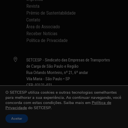
Revista
Prêmio de Sustentabilidade
Contato
Área do Associado
Receber Notícias
Política de Privacidade

SETCESP - Sindicato das Empresas de Transportes
de Carga de São Paulo e Região
Rua Orlando Monteiro, nº 21, 6º andar
Vila Maria - São Paulo • SP
CEP: 02121-021
O SETCESP utiliza cookies e outras tecnologias semelhantes
para melhorar a sua experiência. Ao continuar navegando, você
concorda com estas condições. Saiba mais em
Política de

setcesp@setcesp.org.br
Privacidade
do SETCESP.

+55 (11) 2632 - 1000
Aceitar