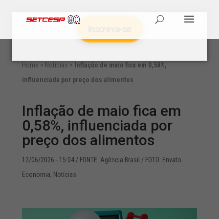
Inscreva-se
Home
>
Notícias
>
Inflação de maio fica em 0,58%,
influenciada por preço dos alimentos
Inflação de maio fica em
0,58%, influenciada por
preço dos alimentos
12/06/2026 - 15:04
/ FONTE: Agência Brasil / FOTO: Envato
Economia
,
Notícias