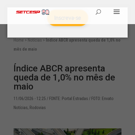
Inscreva-se
Home
>
Notícias
>
Índice ABCR apresenta queda de 1,0% no
mês de maio
Índice ABCR apresenta
queda de 1,0% no mês de
maio
11/06/2026 - 12:25
/ FONTE: Portal Estradas / FOTO: Envato
Notícias
,
Rodovias