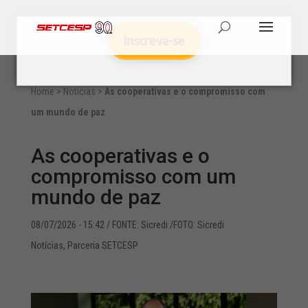
Inscreva-se
Home
>
Notícias
>
As cooperativas e o compromisso com
um mundo de paz
As cooperativas e o
compromisso com um
mundo de paz
08/07/2026 - 15:42
/ FONTE: Sicredi /FOTO: Sicredi
Notícias
,
Parceria SETCESP