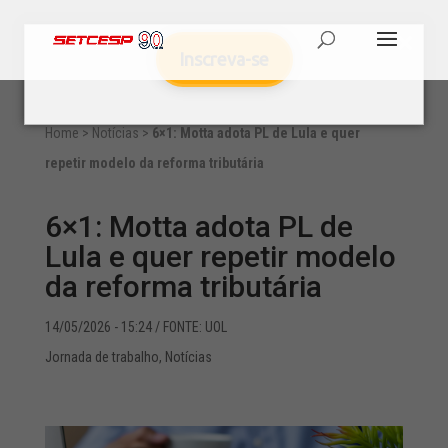
Inscreva-se
Home
>
Notícias
>
6×1: Motta adota PL de Lula e quer
repetir modelo da reforma tributária
6×1: Motta adota PL de
Lula e quer repetir modelo
da reforma tributária
14/05/2026 - 15:24
/ FONTE: UOL
Jornada de trabalho
,
Notícias