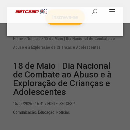
Inscreva-se
Home
>
Notícias
>
18 de Maio | Dia Nacional de Combate ao
Abuso e à Exploração de Crianças e Adolescentes
18 de Maio | Dia Nacional
de Combate ao Abuso e à
Exploração de Crianças e
Adolescentes
15/05/2026 - 16:41
/ FONTE: SETCESP
Comunicação
,
Educação
,
Notícias