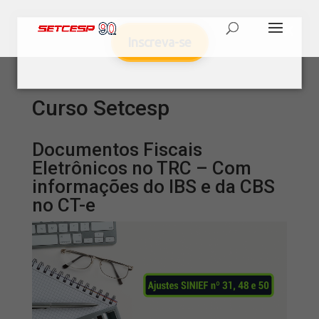
Inscreva-se
Curso Setcesp
Documentos Fiscais
Eletrônicos no TRC – Com
informações do IBS e da CBS
no CT-e